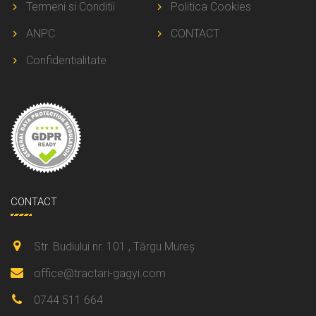
Termeni si Conditii
Politica Cookies
ANPC
CONTACT
Confidentialitate
CONTACT
Str. Budiului nr. 101 , Tărgu Mureș
office@tractari-gagyi.com
0744 511 664