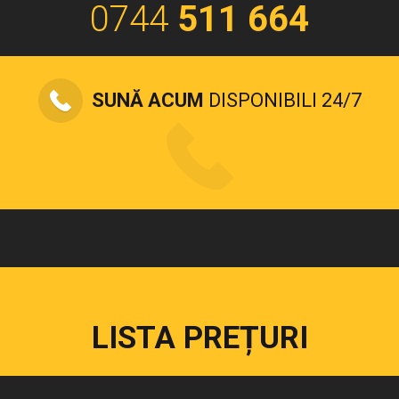
0744
511 664
SUNĂ ACUM
DISPONIBILI 24/7
LISTA PREȚURI