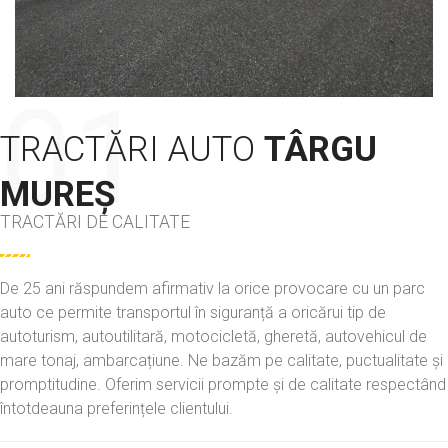
TRACTĂRI AUTO
TÂRGU
MUREȘ
TRACTĂRI DE CALITATE
De 25 ani răspundem afirmativ la orice provocare cu un parc
auto ce permite transportul în siguranță a oricărui tip de
autoturism, autoutilitară, motocicletă, gheretă, autovehicul de
mare tonaj, ambarcațiune. Ne bazăm pe calitate, puctualitate și
promptitudine. Oferim servicii prompte și de calitate respectând
întotdeauna preferințele clientului.