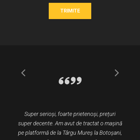
Super serioși, foarte prietenoși, prețuri
Tractare profesionala. De multi ani ne
super decente. Am avut de tractat o mașină
bazam pe serviciile lor. Promptitudine si
pe platformă de la Târgu Mureș la Botoșani,
rapididate in tractarea vehiculelor noastre