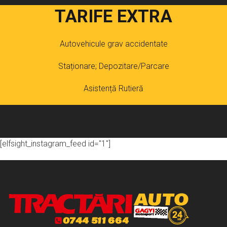
TARIFE EXTRA
Autovehicule grav accidentate
Staționare; Depozitare/Parcare
Asistență Rutieră
[elfsight_instagram_feed id="1"]