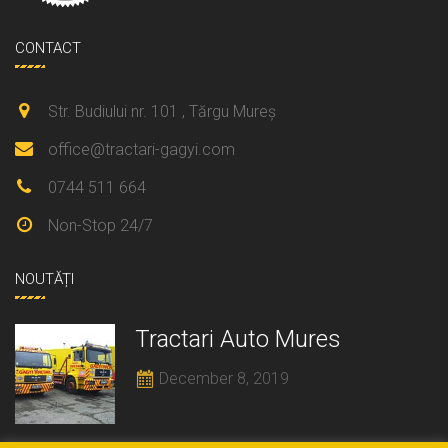
CONTACT
Str. Budiului nr. 101 , Tărgu Mureș
office@tractari-gagyi.com
0744 511 664
Non-Stop 24/7
NOUTĂȚI
Tractari Auto Mures
December 8, 2019