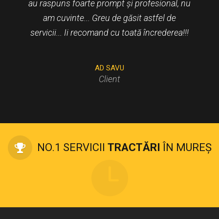
au raspuns foarte prompt și profesional, nu
de transport.
GABRIEL COSTEA
TALAS MELINDA
FODOR ISTVAN
am cuvinte... Greu de găsit astfel de
POP VASILE
servicii... Ii recomand cu toată încrederea!!!
DĂRĂBAN MARIUS
MARIA S.
Director general A&C TRADING
AD SAVU
Client
NO.1 SERVICII
TRACTĂRI
ÎN MUREȘ